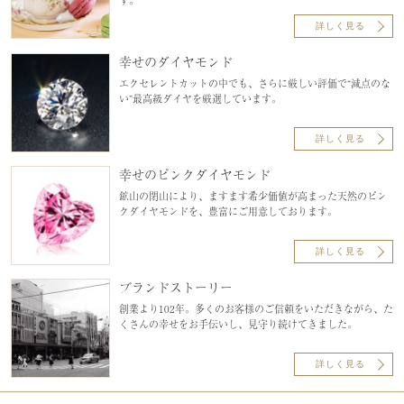
す。
詳しく見る
幸せのダイヤモンド
エクセレントカットの中でも、さらに厳しい評価で“減点のな
い”最高級ダイヤを厳選しています。
詳しく見る
幸せのピンクダイヤモンド
鉱山の閉山により、ますます希少価値が高まった天然のピン
クダイヤモンドを、豊富にご用意しております。
詳しく見る
ブランドストーリー
創業より102年。多くのお客様のご信頼をいただきながら、た
くさんの幸せをお手伝いし、見守り続けてきました。
詳しく見る