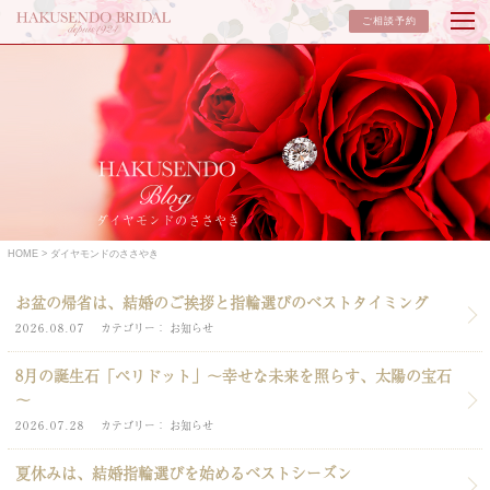
ご相談予約
ダイヤモンドのささやき
HOME
ダイヤモンドのささやき
お盆の帰省は、結婚のご挨拶と指輪選びのベストタイミング
2026.08.07
カテゴリー
お知らせ
8月の誕生石「ペリドット」～幸せな未来を照らす、太陽の宝石
～
2026.07.28
カテゴリー
お知らせ
夏休みは、結婚指輪選びを始めるベストシーズン