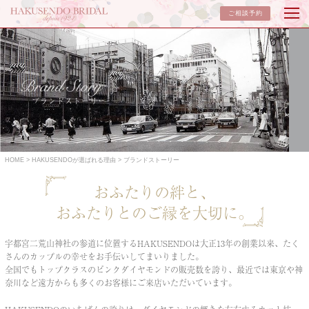
ご相談予約
ブランドストーリー
HOME
HAKUSENDOが選ばれる理由
ブランドストーリー
おふたりの絆と、
おふたりとのご縁を大切に。
宇都宮二荒山神社の参道に位置するHAKUSENDOは
大正13年の創業以来、たく
さんのカップルの幸せをお手伝いしてまいりました。
全国でもトップクラスのピンクダイヤモンドの販売数を誇り、
最近では東京や神
奈川など遠方からも多くのお客様にご来店いただいています。