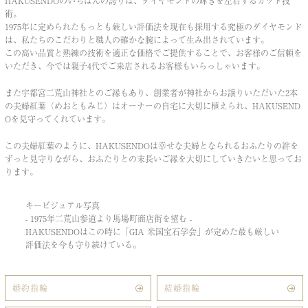
HAKUSENDOのいちばんの誇りは、ダイヤモンドの輝きを左右するカット技
術。
1975年に定められたもっとも厳しい評価法を現在も採用する究極のダイヤモンド
は、
私たちのこだわりと職人の確かな腕によって生み出されています。
この高い品質と熟練の技術を適正な価格でご提供することで、お客様のご信頼を
いただき、
今では親子4代でご来店されるお客様もいらっしゃいます。
また宇都宮二荒山神社とのご縁もあり、
創業者が神社からお譲りいただいた2本
の夫婦紅葉（めおともみじ）は
オーナーの自宅に大切に植えられ、HAKUSEND
Oを見守ってくれています。
この夫婦紅葉のように、HAKUSENDOは
幸せな夫婦となられるおふたりの絆を
ずっと見守りながら、
おふたりとの末長いご縁を大切にしていきたいと思ってお
ります。
キービジュアル写真
- 1975年二荒山参道より馬場町商店街を望む -
HAKUSENDOはこの時に「GIA 米国宝石学会」が定めた最も厳しい
評価法を今も守り続けている。
婚約指輪
結婚指輪