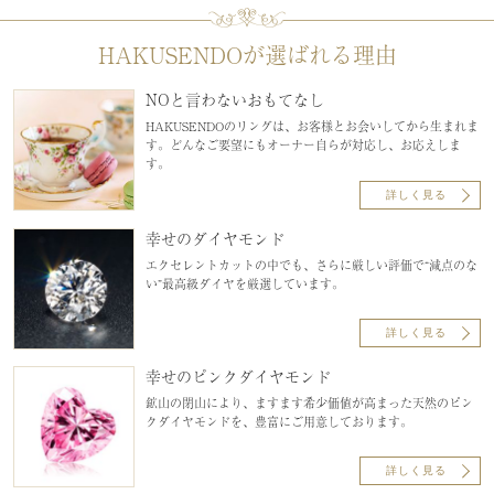
HAKUSENDOが選ばれる理由
NOと言わないおもてなし
HAKUSENDOのリングは、お客様とお会いしてから生まれま
す。どんなご要望にもオーナー自らが対応し、お応えしま
す。
詳しく見る
幸せのダイヤモンド
エクセレントカットの中でも、さらに厳しい評価で“減点のな
い”最高級ダイヤを厳選しています。
詳しく見る
幸せのピンクダイヤモンド
鉱山の閉山により、ますます希少価値が高まった天然のピン
クダイヤモンドを、豊富にご用意しております。
詳しく見る