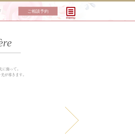
ご相談予約
ド
menu
ère
指先に飾って。
先を光が導きます。