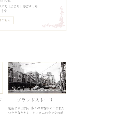
祝日営業）
バスで「馬場町」停留所下車
ります
はこちら
ド
ブランドストーリー
が
創業より102年。多くのお客様のご信頼を
、
いただきながら、たくさんの幸せをお手