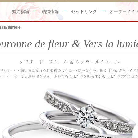
婚約指輪
結婚指輪
セットリング
オーダーメイ
rs la lumière
uronne de fleur & Vers la lumi
クロヌ・ド・フルール & ヴェラ・ルミエール
ne de fleur・・・幼い頃に憧れたお姫様のように･･･夢かなう今、輝く「花かざり」を
lumière・・・一歩一歩、思い出を刻み、歩いて行くふたりを照らす灯火。ふたりの行く