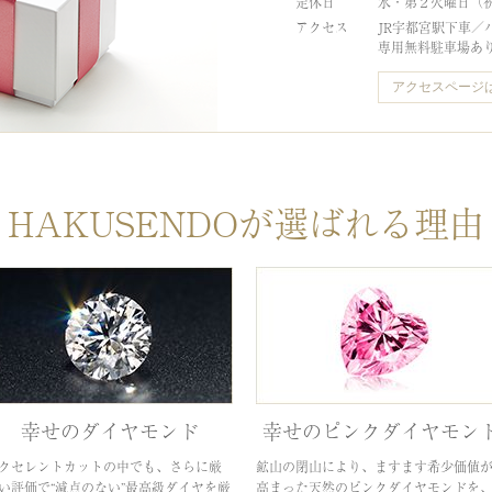
定休日
水・第２火曜日（
アクセス
JR宇都宮駅下車／
専用無料駐車場あ
アクセスページ
HAKUSENDOが選ばれる理由
幸せのダイヤモンド
幸せのピンクダイヤモン
クセレントカットの中でも、さらに厳
鉱山の閉山により、ますます希少価値
い評価で“減点のない”最高級ダイヤを厳
高まった天然のピンクダイヤモンドを