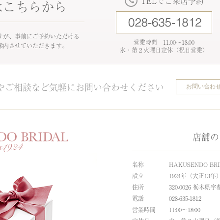
TELでご来店予約
はこちらから
すが、事前にご予約いただける
営業時間 11:00～18:00
案内させていただきます。
水・第２火曜日定休（祝日営業）
やご相談など気軽にお問い合わせください
お問い合わ
店舗の
名称
HAKUSENDO BR
設立
1924年（大正13年
住所
320-0026 栃木県
電話
028-635-1812
営業時間
11:00～18:00