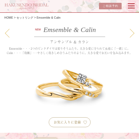
ご相談予約
HOME
セットリング
Emsemble & Calin
Emsemble & Calin
NEW
アンサンブル & カラン
Emsemble・・・2つのピンクダイヤは寄りそうふたり。大きな愛に守られて永遠に「一緒」に。
Calin・・・「抱擁」･･･やさしく抱きしめ合うふたりのように。大きな愛でお互いを包み込みます。
お気に入りに登録