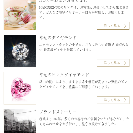
NOと言わないおもてなし
HAKUSENDOのリングは、お客様とお会いしてから生まれま
す。どんなご要望にもオーナー自らが対応し、お応えしま
す。
詳しく見る
幸せのダイヤモンド
エクセレントカットの中でも、さらに厳しい評価で“減点のな
い”最高級ダイヤを厳選しています。
詳しく見る
幸せのピンクダイヤモンド
鉱山の閉山により、ますます希少価値が高まった天然のピン
クダイヤモンドを、豊富にご用意しております。
詳しく見る
ブランドストーリー
創業より102年。多くのお客様のご信頼をいただきながら、た
くさんの幸せをお手伝いし、見守り続けてきました。