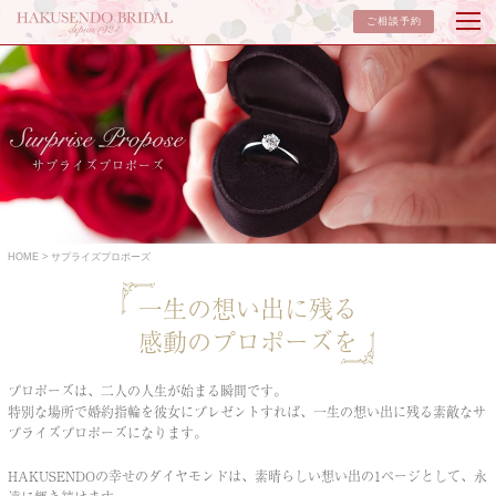
ご相談予約
サプライズプロポーズ
HOME
サプライズプロポーズ
一生の想い出に残る
感動のプロポーズを
プロポーズは、二人の人生が始まる瞬間です。
特別な場所で婚約指輪を彼女にプレゼントすれば、
一生の想い出に残る素敵なサ
プライズプロポーズになります。
HAKUSENDOの幸せのダイヤモンドは、
素晴らしい想い出の1ページとして、永