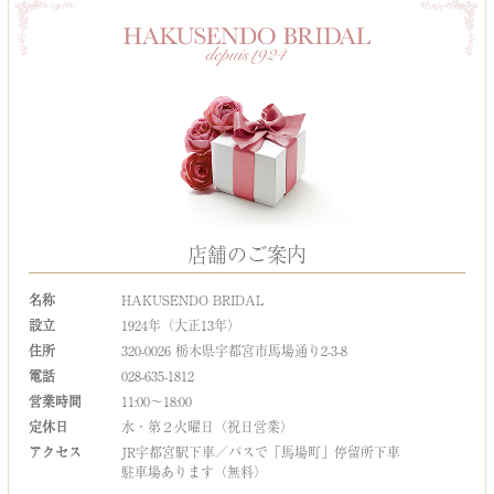
店舗のご案内
名称
HAKUSENDO BRIDAL
設立
1924年（大正13年）
住所
320-0026 栃木県宇都宮市馬場通り2-3-8
電話
028-635-1812
営業時間
11:00～18:00
定休日
水・第２火曜日（祝日営業）
アクセス
JR宇都宮駅下車／バスで「馬場町」停留所下車
駐車場あります（無料）