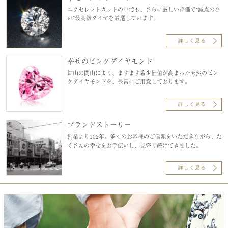
エクセレントカットの中でも、さらに厳しい評価で“減点のな
い”最高級ダイヤを厳選しています。
詳しく見る
幸せのピンクダイヤモンド
鉱山の閉山により、ますます希少価値が高まった天然のピン
クダイヤモンドを、豊富にご用意しております。
詳しく見る
ブランドストーリー
創業より102年。多くのお客様のご信頼をいただきながら、た
くさんの幸せをお手伝いし、見守り続けてきました。
詳しく見る