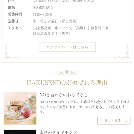
住所
320-0026 栃木県宇都宮市馬場通り2-3-8
電話
028-635-1812
営業時間
11:00～18:00
定休日
水・第２火曜日（祝日営業）
アクセス
JR宇都宮駅下車／バスで「馬場町」停留所下車
駐車場あります（無料）
アクセスページはこちら
HAKUSENDOが選ばれる理由
NOと言わないおもてなし
HAKUSENDOのリングは、お客様とお会いしてから生まれま
す。どんなご要望にもオーナー自らが対応し、お応えしま
す。
詳しく見る
幸せのダイヤモンド