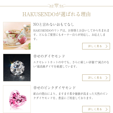
HAKUSENDOが選ばれる理由
NOと言わないおもてなし
HAKUSENDOのリングは、お客様とお会いしてから生まれま
す。どんなご要望にもオーナー自らが対応し、お応えしま
す。
詳しく見る
幸せのダイヤモンド
エクセレントカットの中でも、さらに厳しい評価で“減点のな
い”最高級ダイヤを厳選しています。
詳しく見る
幸せのピンクダイヤモンド
鉱山の閉山により、ますます希少価値が高まった天然のピン
クダイヤモンドを、豊富にご用意しております。
詳しく見る