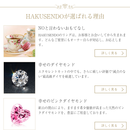
HAKUSENDOが選ばれる理由
NOと言わないおもてなし
HAKUSENDOのリングは、お客様とお会いしてから生まれま
す。どんなご要望にもオーナー自らが対応し、お応えしま
す。
詳しく見る
幸せのダイヤモンド
エクセレントカットの中でも、さらに厳しい評価で“減点のな
い”最高級ダイヤを厳選しています。
詳しく見る
幸せのピンクダイヤモンド
鉱山の閉山により、ますます希少価値が高まった天然のピン
クダイヤモンドを、豊富にご用意しております。
詳しく見る