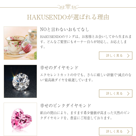
HAKUSENDOが選ばれる理由
NOと言わないおもてなし
HAKUSENDOのリングは、お客様とお会いしてから生まれま
す。どんなご要望にもオーナー自らが対応し、お応えしま
す。
詳しく見る
幸せのダイヤモンド
エクセレントカットの中でも、さらに厳しい評価で“減点のな
い”最高級ダイヤを厳選しています。
詳しく見る
幸せのピンクダイヤモンド
鉱山の閉山により、ますます希少価値が高まった天然のピン
クダイヤモンドを、豊富にご用意しております。
詳しく見る