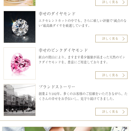
詳しく見る
幸せのダイヤモンド
エクセレントカットの中でも、さらに厳しい評価で“減点のな
い”最高級ダイヤを厳選しています。
詳しく見る
幸せのピンクダイヤモンド
鉱山の閉山により、ますます希少価値が高まった天然のピン
クダイヤモンドを、豊富にご用意しております。
詳しく見る
ブランドストーリー
創業より102年。多くのお客様のご信頼をいただきながら、た
くさんの幸せをお手伝いし、見守り続けてきました。
詳しく見る