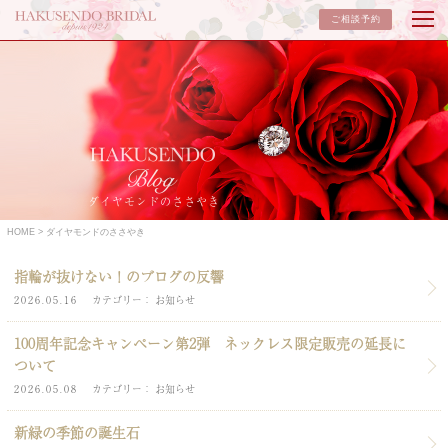
ご相談予約
ダイヤモンドのささやき
HOME
ダイヤモンドのささやき
指輪が抜けない！のブログの反響
2026.05.16
カテゴリー
お知らせ
100周年記念キャンペーン第2弾 ネックレス限定販売の延長に
ついて
2026.05.08
カテゴリー
お知らせ
新緑の季節の誕生石