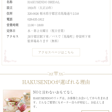
名称
HAKUSENDO BRIDAL
設立
1924年（大正13年）
住所
320-0026 栃木県宇都宮市馬場通り2-3-8
電話
028-635-1812
営業時間
11:00～18:00
定休日
水・第２火曜日（祝日営業）
アクセス
JR宇都宮駅下車／バスで「馬場町」停留所下車
駐車場あります（無料）
アクセスページはこちら
HAKUSENDOが選ばれる理由
NOと言わないおもてなし
HAKUSENDOのリングは、お客様とお会いしてから生まれま
す。どんなご要望にもオーナー自らが対応し、お応えしま
す。