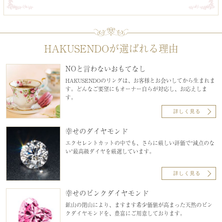
HAKUSENDOが選ばれる理由
NOと言わないおもてなし
HAKUSENDOのリングは、お客様とお会いしてから生まれま
す。どんなご要望にもオーナー自らが対応し、お応えしま
す。
詳しく見る
幸せのダイヤモンド
エクセレントカットの中でも、さらに厳しい評価で“減点のな
い”最高級ダイヤを厳選しています。
詳しく見る
幸せのピンクダイヤモンド
鉱山の閉山により、ますます希少価値が高まった天然のピン
クダイヤモンドを、豊富にご用意しております。