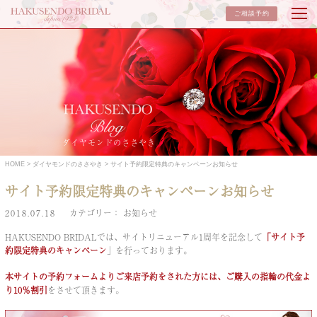
ご相談予約
ダイヤモンドのささやき
HOME
ダイヤモンドのささやき
サイト予約限定特典のキャンペーンお知らせ
サイト予約限定特典のキャンペーンお知らせ
2018.07.18
カテゴリー
お知らせ
HAKUSENDO BRIDALでは、サイトリニューアル1周年を記念して
「サイト予
約限定特典のキャンペーン
」を行っております。
本サイトの予約フォームよりご来店予約をされた方には、ご購入の指輪の代金よ
り10％割引
をさせて頂きます。